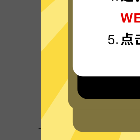
西游加速器的服务器使用更新一代的”闪连“
接技术，只为速度而生，可轻松支持4K流
体。
看看其他人对西游加速器的评价
一键连接，无需任何繁