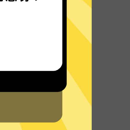
西游加速器的自研发通信协议，使您无论是
在路上还是沙发上，都能轻松快速地访问网
络，体验真正的极速网络。
了解更多西游加速器App特点